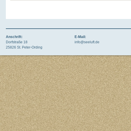
Anschrift:
E-Mail:
Dorfstraße 18
info@seeluft.de
25826 St. Peter-Ording